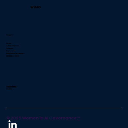
WiAIG
Navigation
Maison
À propos de nous
Adhésion
Événements
Programmes et initiatives
IMPLIQUEZ-VOUS
Confidentialité
Cookies
© 2025 Women in AI Governance
™