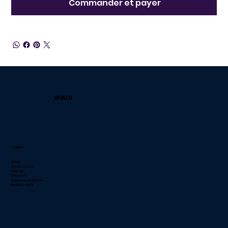
Commander et payer
WiAIG
Navigation
Maison
À propos de nous
Adhésion
Événements
Programmes et initiatives
IMPLIQUEZ-VOUS