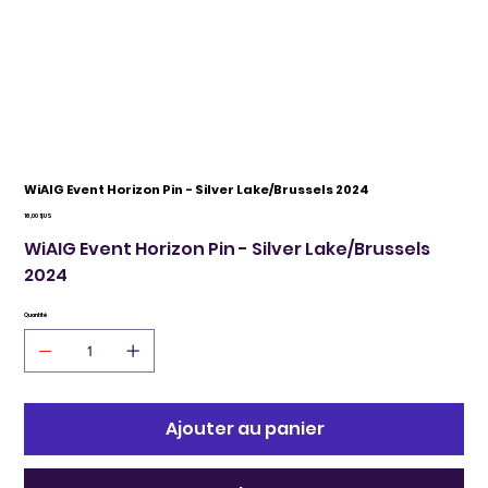
WiAIG Event Horizon Pin - Silver Lake/Brussels 2024
Prix
16,00 $US
WiAIG Event Horizon Pin - Silver Lake/Brussels
2024
Quantité
Ajouter au panier