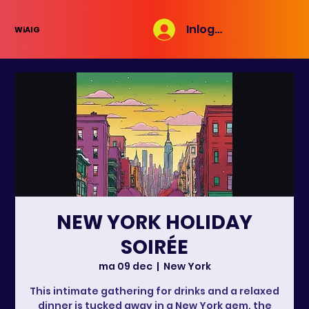
Inloggen
WiAIG
NEW YORK HOLIDAY
SOIRÉE
ma 09 dec
  |  
New York
This intimate gathering for drinks and a relaxed
dinner is tucked away in a New York gem, the