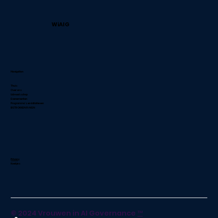
WiAIG
Navigation
Thuis
Over ons
Lidmaatschap
Evenementen
Programma's en initiatieven
BETROKKEN RAKEN
Privacy
Koekjes
© 2024 Vrouwen in AI Governance
™