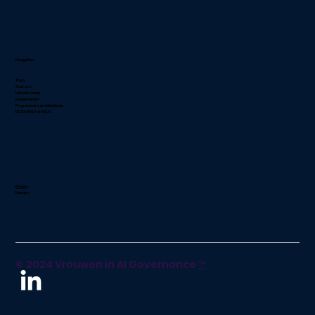
Navigation
Thuis
Over ons
Lidmaatschap
Evenementen
Programma's en initiatieven
BETROKKEN RAKEN
Privacy
Koekjes
© 2024 Vrouwen in AI Governance
™