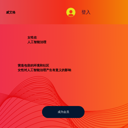
登入
威艾格
女性在
人工智能治理
营造包容的环境和社区
女性对人工智能治理产生有意义的影响
成为会员