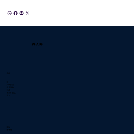
WiAIG
导航
家
关于我们
会员资格
活动
项目和倡议
介入
隐私
曲奇饼