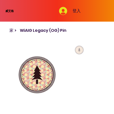
登入
威艾格
家
>
WiAIG Legacy (OG) Pin